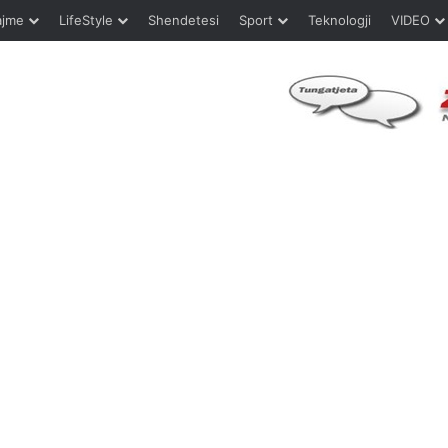
ajme
LifeStyle
Shendetesi
Sport
Teknologji
VIDEO