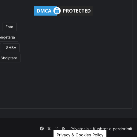
Foto
engetarja
SHBA
Shqiptare
Facebook
X
Instagram
RSS
Privatesia
-
Kushtet e perdorimit
Privacy & Cookies Policy