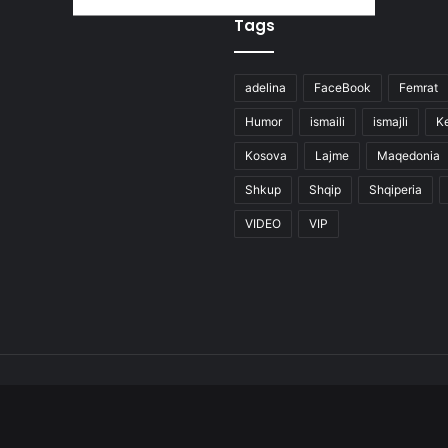
Tags
adelina
FaceBook
Femrat
Humor
ismaili
ismajli
K
Kosova
Lajme
Maqedonia
Shkup
Shqip
Shqiperia
VIDEO
VIP