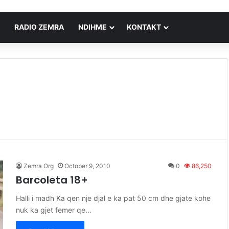
RADIO ZEMRA
NDIHME
KONTAKT
Zemra Org
October 9, 2010
0
86,250
Barcoleta 18+
Halli i madh Ka qen nje djal e ka pat 50 cm dhe gjate kohe
nuk ka gjet femer qe…