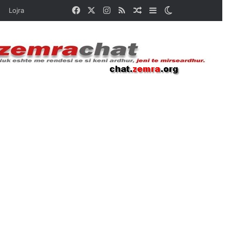
Facebook
X
Instagram
RSS
Random Article
Sidebar
Switch skin
Lojra