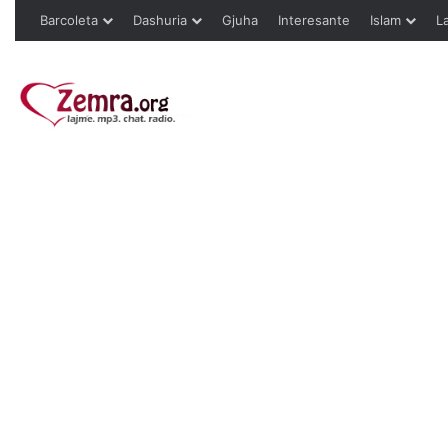
Barcoleta
Dashuria
Gjuha
Interesante
Islam
L