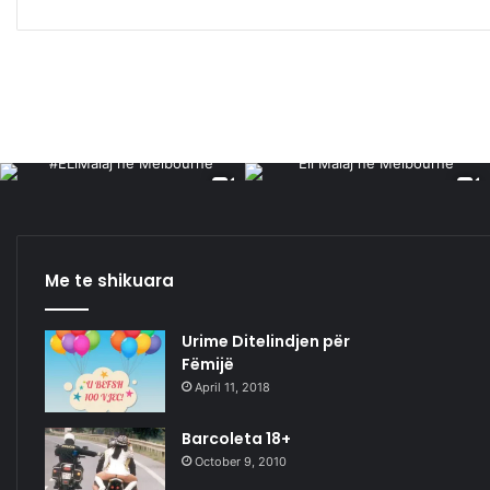
Me te shikuara
Urime Ditelindjen për
Fëmijë
April 11, 2018
Barcoleta 18+
October 9, 2010