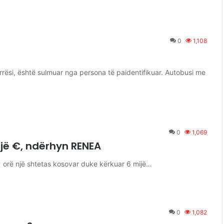
0
1,108
ësi, është sulmuar nga persona të paidentifikuar. Autobusi me
0
1,069
jë €, ndërhyn RENEA
orë një shtetas kosovar duke kërkuar 6 mijë…
0
1,082