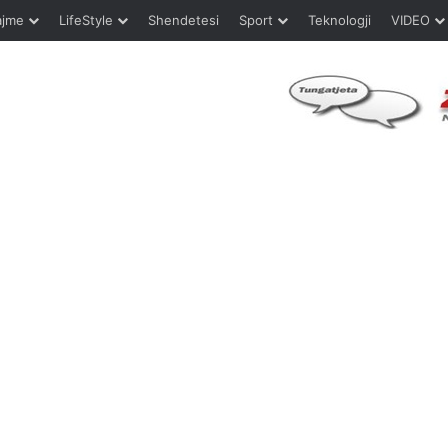
ajme
LifeStyle
Shendetesi
Sport
Teknologji
VIDEO