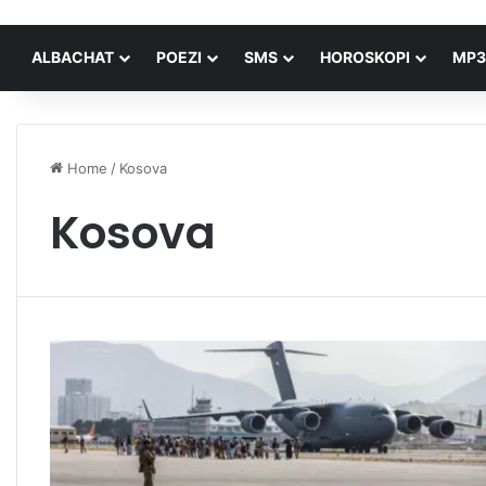
ALBACHAT
POEZI
SMS
HOROSKOPI
MP3
Home
/
Kosova
Kosova