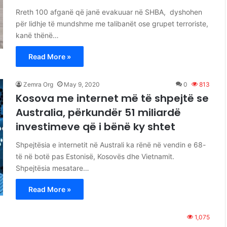
Rreth 100 afganë që janë evakuuar në SHBA, dyshohen
për lidhje të mundshme me talibanët ose grupet terroriste,
kanë thënë…
Read More »
Zemra Org
May 9, 2020
0
813
Kosova me internet më të shpejtë se
Australia, përkundër 51 miliardë
investimeve që i bënë ky shtet
Shpejtësia e internetit në Australi ka rënë në vendin e 68-
të në botë pas Estonisë, Kosovës dhe Vietnamit.
Shpejtësia mesatare…
Read More »
1,075