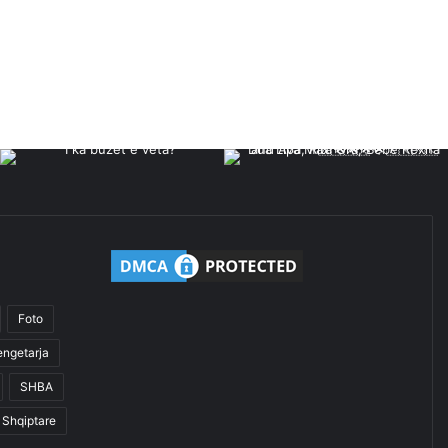
Foto
engetarja
SHBA
Shqiptare