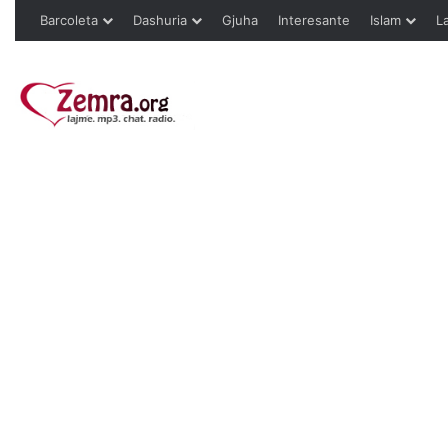
Barcoleta
Dashuria
Gjuha
Interesante
Islam
L