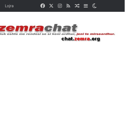
Facebook
X
Instagram
RSS
Random Article
Sidebar
Switch skin
Lojra