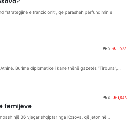
Kosova?
nd “strategjinë e tranzicionit”, që parasheh përfundimin e
0
1,023
Athinë. Burime diplomatike i kanë thënë gazetës “Tirbuna”,…
0
1,548
të fëmijëve
mbash një 36 vjeçar shqiptar nga Kosova, që jeton në…