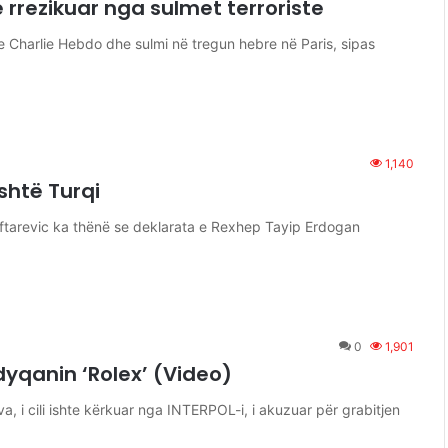
 rrezikuar nga sulmet terroriste
e Charlie Hebdo dhe sulmi në tregun hebre në Paris, sipas
1,140
shtë Turqi
Muftarevic ka thënë se deklarata e Rexhep Tayip Erdogan
0
1,901
yqanin ‘Rolex’ (Video)
a, i cili ishte kërkuar nga INTERPOL-i, i akuzuar për grabitjen