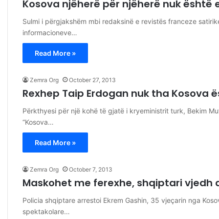
Kosova njëherë për njëherë nuk është e
Sulmi i përgjakshëm mbi redaksinë e revistës franceze satirik
informacioneve…
Read More »
Zemra Org
October 27, 2013
Rexhep Taip Erdogan nuk tha Kosova ë
Përkthyesi për një kohë të gjatë i kryeministrit turk, Bekim 
“Kosova…
Read More »
Zemra Org
October 7, 2013
Maskohet me ferexhe, shqiptari vjedh d
Policia shqiptare arrestoi Ekrem Gashin, 35 vjeçarin nga Kosov
spektakolare…