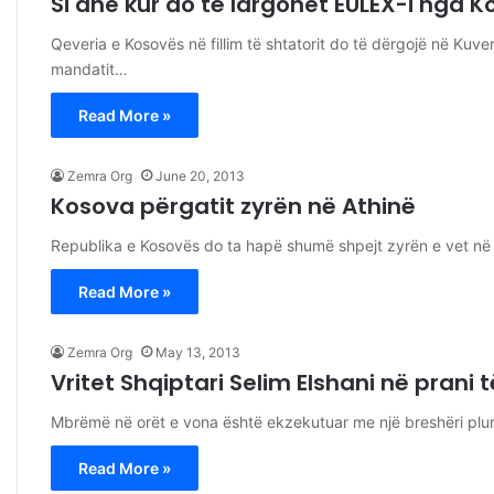
Si dhe kur do të largohet EULEX-i nga 
Qeveria e Kosovës në fillim të shtatorit do të dërgojë në Kuve
mandatit…
Read More »
Zemra Org
June 20, 2013
Kosova përgatit zyrën në Athinë
Republika e Kosovës do ta hapë shumë shpejt zyrën e vet në 
Read More »
Zemra Org
May 13, 2013
Vritet Shqiptari Selim Elshani në prani 
Mbrëmë në orët e vona është ekzekutuar me një breshëri plu
Read More »