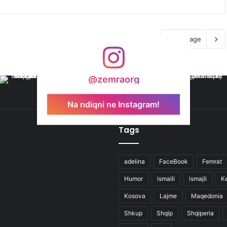
Next page
@zemraorg
Na ndiqni ne Instagram!
Tags
adelina
FaceBook
Femrat
Humor
ismaili
ismajli
K
Kosova
Lajme
Maqedonia
Shkup
Shqip
Shqiperia