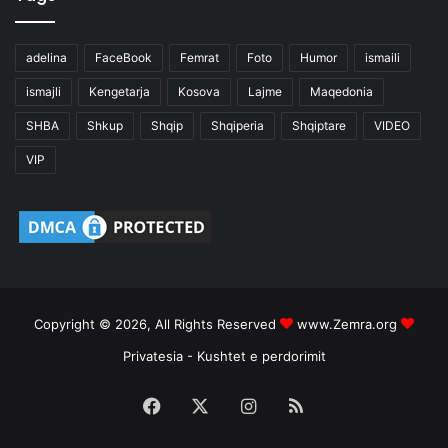
adelina
FaceBook
Femrat
Foto
Humor
ismaili
ismajli
Kengetarja
Kosova
Lajme
Maqedonia
SHBA
Shkup
Shqip
Shqiperia
Shqiptare
VIDEO
VIP
Copyright © 2026, All Rights Reserved
www.Zemra.org
Privatesia
-
Kushtet e perdorimit
Facebook
X
Instagram
RSS