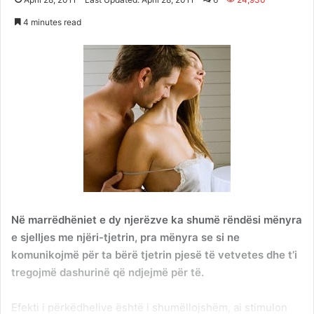
4 minutes read
Në marrëdhëniet e dy njerëzve ka shumë rëndësi mënyra
e sjelljes me njëri-tjetrin, pra mënyra se si ne
komunikojmë për ta bërë tjetrin pjesë të vetvetes dhe t’i
tregojmë dashurinë që ndjejmë për të.
Efekti i përkëdhelive është i shumëllojshëm, ai stimulon