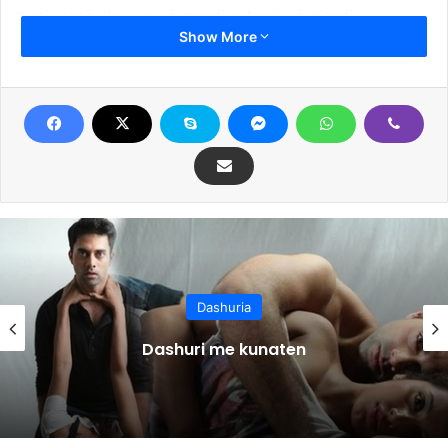
trupin tonë dhe çon në mendjen tonë një gjendje
Show More
mirëqenieje, qetësie dhe relaksi. Rëndësia e këtij gjesti
bëhet nga kontakti trupor, ku çdo centimetër e tij
transformohet në një hartë me marrës nervorë që çojnë
stimujt e jashtëm për t’i dërguar brenda trurit, që më pas ai
i përkthen në mënyrën e tij duke i shpërndarë në të
nxehtë, të ftohtë, tension, vibracione, dhimbje ose
ndryshe kënaqësi dhe siç quhet rëndom eros. Të flasësh
nëpërmjet përkëdheljes nuk është shumë e lehtë.
Është e nevojshme që të llogarisësh kohërat dhe mënyrat:
çdo përkëdheli varet nga koha dhe shpejtësia e veprimit.
Dashuria
Pra, përkëdhelja duhet të bëhet në momentin e duhur, dhe
të kenë kohëzgjatjen e duhur.
Dashuri me kunaten
Dashuria = me përkëdheljen
Ne komunikojmë me atë që duam nëpërmjet përkëdheljes.
Që të vegjël përkëdhelemi nga nëna, nga babai,