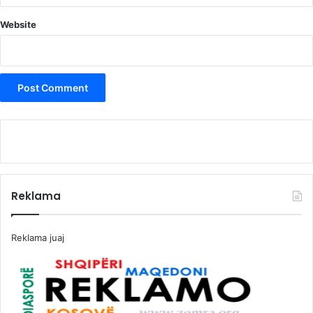
ndjenjave. Pikërisht atëherë duhet të stimuloni veshin,
sidomos pjesën e llapusheve. Duhet ta mesazhoni me një
Website
lëvizje rrethuese nëpërmjet shputës së dorës.
Këmbët
Për t’i dhënë kënaqësi, ekziston stimulimi në brendësi të
kofshëve. Kjo zonë duhet të masazhohet me një lëvizje në
spirale nga gjuri e sipër.
Kontakti erotik
Reklama
Reklama juaj