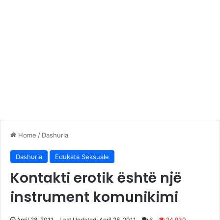
Home
/
Dashuria
Dashuria
Edukata Seksuale
Kontakti erotik është një
instrument komunikimi
April 28, 2011
Last Updated: April 28, 2011
6
24,930