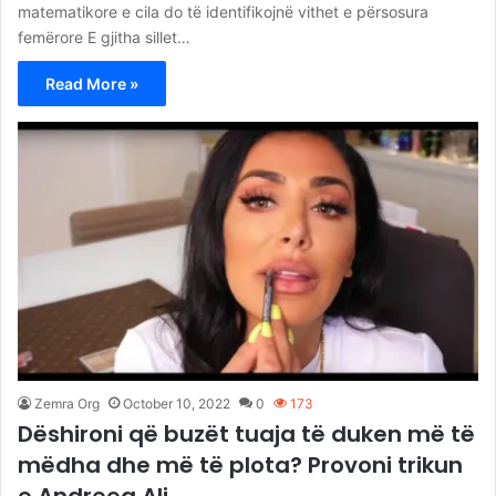
matematikore e cila do të identifikojnë vithet e përsosura
femërore E gjitha sillet…
Read More »
Zemra Org
October 10, 2022
0
173
Dëshironi që buzët tuaja të duken më të
mëdha dhe më të plota? Provoni trikun