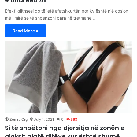
e Andreea Ali
Efekti gjithsesi do të jetë afatshkurtër, por ky është një opsion
më i mirë se të shpenzoni para në tretmanë…
Read More »
Zemra Org
July 1, 2021
0
568
Si të shpëtoni nga djersitja në zonën e
gjoksit gjatë ditëve kur është shumë