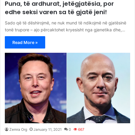
Puna, të ardhurat, jetëgjatësia, por
edhe seksi varen sa të gjatë jeni!
Sado që të dëshirojmë, ne nuk mund të ndikojmë në gjatësinë
tonë trupore – ajo përcaktohet kryesisht nga gjenetika dhe,…
Read More »
Zemra Org
January 11, 2021
0
667