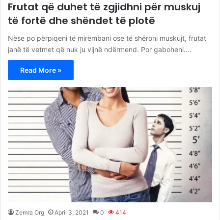
Frutat që duhet të zgjidhni për muskuj
të fortë dhe shëndet të plotë
Nëse po përpiqeni të mirëmbani ose të shëroni muskujt, frutat
janë të vetmet që nuk ju vijnë ndërmend. Por gaboheni.…
Read More »
Zemra Org
April 3, 2021
0
414