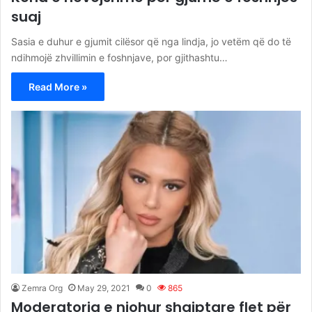
suaj
Sasia e duhur e gjumit cilësor që nga lindja, jo vetëm që do të
ndihmojë zhvillimin e foshnjave, por gjithashtu…
Read More »
Zemra Org
May 29, 2021
0
865
Moderatorja e njohur shqiptare flet për