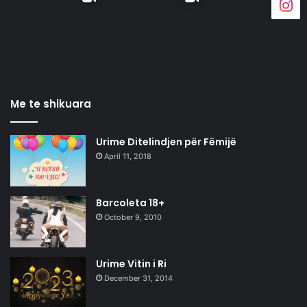
Me te shikuara
Urime Ditelindjen për Fëmijë
April 11, 2018
Barcoleta 18+
October 9, 2010
Urime Vitin i Ri
December 31, 2014