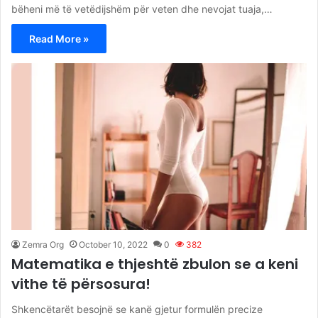
bëheni më të vetëdijshëm për veten dhe nevojat tuaja,…
Read More »
Zemra Org
October 10, 2022
0
382
Matematika e thjeshtë zbulon se a keni
vithe të përsosura!
Shkencëtarët besojnë se kanë gjetur formulën precize