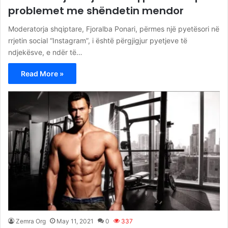
problemet me shëndetin mendor
Moderatorja shqiptare, Fjoralba Ponari, përmes një pyetësori në
rrjetin social “Instagram”, i është përgjigjur pyetjeve të
ndjekësve, e ndër të…
Read More »
Zemra Org
May 11, 2021
0
337