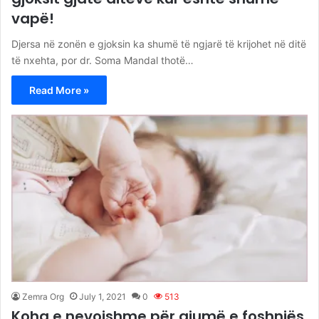
vapë!
Djersa në zonën e gjoksin ka shumë të ngjarë të krijohet në ditë
të nxehta, por dr. Soma Mandal thotë…
Read More »
Zemra Org
July 1, 2021
0
513
Koha e nevojshme për gjumë e foshnjës