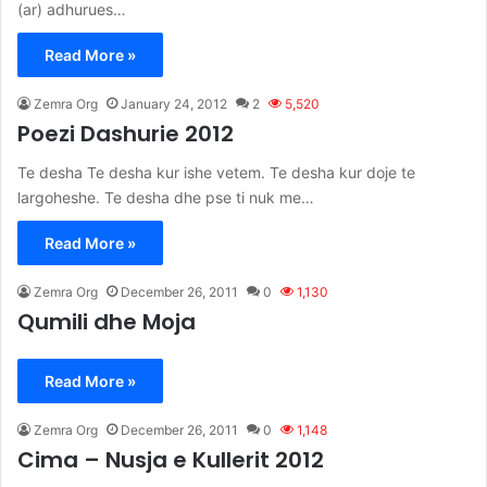
(ar) adhurues…
Read More »
Zemra Org
January 24, 2012
2
5,520
Poezi Dashurie 2012
Te desha Te desha kur ishe vetem. Te desha kur doje te
largoheshe. Te desha dhe pse ti nuk me…
Read More »
Zemra Org
December 26, 2011
0
1,130
Qumili dhe Moja
Read More »
Zemra Org
December 26, 2011
0
1,148
Cima – Nusja e Kullerit 2012