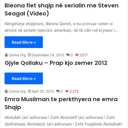
Bleona flet shqip në serialin me Steven
Seagal (Video)
Këngëtarja shqiptare, Bleona Qereti, e ka provuar veten si
aktore në serialin televiziv amerikan, në të cilin roli kryesor i…
Read More »
Zemra Org
September 24, 2012
0
1,071
Gjyle Qollaku – Prap kjo zemer 2012
Read More »
Zemra Org
April 30, 2012
0
3,275
Emra Musliman te perkthyera ne emra
Shqip
Abdullah (ar) adhurues i Zotit Abdulatif (ar) adhurues i Zotit
(ledhatues) Abdulaziz (ar) adhurues i Zotit Fuqiplote Abdulbaki