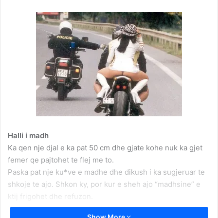
Halli i madh
Ka qen nje djal e ka pat 50 cm dhe gjate kohe nuk ka gjet
femer qe pajtohet te flej me to.
Paska pat nje ku*ve e madhe dhe dikush i ka sugjeruar te
shkoje te ajo. Shkon ky, por kur e sheh ajo “madhsine” e
ktij frigohet dhe refuzon.
Djali i brengosur nuk ndalet duke kerkuar ndihme dhe kur
Show More