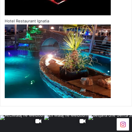
kam pare ama nje koke gruaje me nje ….. ne goje te
fluturoj ne ajer.
Hotel Restaurant Ignatia
Bjondja e mencur!
Nje Bjonde Dhe 1 Brune duke shkuar ne shtepi. Hipin ne
ashensor dhe shikojne ne mur sperme. te habitura po
vrisnin mendjen cfare do ishte ajo valle dhe kishin
dyshime. Brunja thote: mua me duket si sperme nderkaq
bjondja merr pak ne gisht e fut ne goje dhe thote: Pa
dyshim qe eshte sperme por nuk eshte e Lagjes Tone
Presidentet
U mblodhen te gjith presidentat e vendeve ,aty vajti dhe
sali berisha .U futen ne nje salle te madhe mbushur me
papagall edhe vetem nje nga papagallet ishte mashkull te
tera pastaj ishin femra.e do gjenin kta papagallin
mashkull.kush e gjente kishte per te marr shume lek,nejse
mo. thon kta persidentat me rradh e se gjejn dot .U ngrit