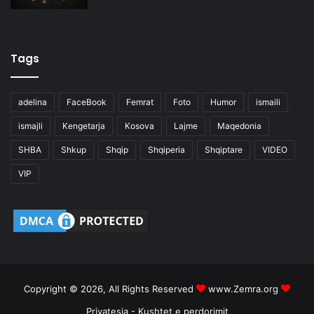
Tags
adelina
FaceBook
Femrat
Foto
Humor
ismaili
ismajli
Kengetarja
Kosova
Lajme
Maqedonia
SHBA
Shkup
Shqip
Shqiperia
Shqiptare
VIDEO
VIP
Copyright © 2026, All Rights Reserved
www.Zemra.org
Privatesia
-
Kushtet e perdorimit