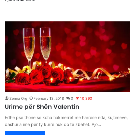
Zemra Org
February 13, 2018
0
10,390
Urime për Shën Valentin
Edhe pse thonë se koha hakmerret me harresë ndaj kujtimeve,
dashuria ime për ty kurrë nuk do të zbehet. Ajo…