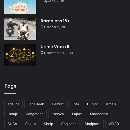
April 11, 2018
Barcoleta 18+
October 9, 2010
Urime Vitin i Ri
December 31, 2014
Tags
adelina
FaceBook
Femrat
Foto
Humor
ismaili
ismajli
Kengetarja
Kosova
Lajme
Maqedonia
SHBA
Shkup
Shqip
Shqiperia
Shqiptare
VIDEO