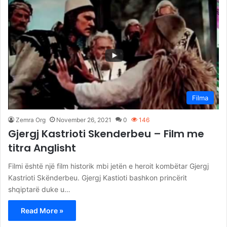
Filma
Zemra Org
November 26, 2021
0
146
Gjergj Kastrioti Skenderbeu – Film me
titra Anglisht
Filmi është një film historik mbi jetën e heroit kombëtar Gjergj
Kastrioti Skënderbeu. Gjergj Kastioti bashkon princërit
shqiptarë duke u…
Read More »