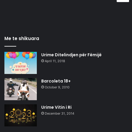
Me te shikuara
Urime Ditelindjen për Fëmijë
April 11, 2018
Barcoleta 18+
October 9, 2010
Urime Vitin i Ri
December 31, 2014