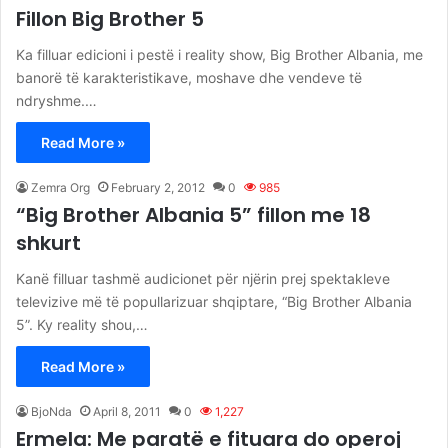
Fillon Big Brother 5
Ka filluar edicioni i pestë i reality show, Big Brother Albania, me
banorë të karakteristikave, moshave dhe vendeve të
ndryshme.…
Read More »
Zemra Org
February 2, 2012
0
985
“Big Brother Albania 5” fillon me 18
shkurt
Kanë filluar tashmë audicionet për njërin prej spektakleve
televizive më të popullarizuar shqiptare, “Big Brother Albania
5”. Ky reality shou,…
Read More »
BjoNda
April 8, 2011
0
1,227
Ermela: Me paratë e fituara do operoj