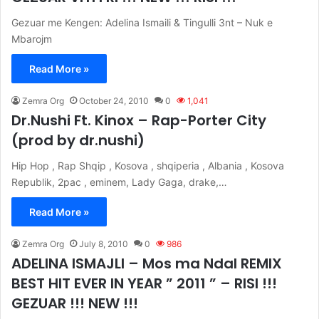
Gezuar me Kengen: Adelina Ismaili & Tingulli 3nt – Nuk e
Mbarojm
Read More »
Zemra Org
October 24, 2010
0
1,041
Dr.Nushi Ft. Kinox – Rap-Porter City
(prod by dr.nushi)
Hip Hop , Rap Shqip , Kosova , shqiperia , Albania , Kosova
Republik, 2pac , eminem, Lady Gaga, drake,…
Read More »
Zemra Org
July 8, 2010
0
986
ADELINA ISMAJLI – Mos ma Ndal REMIX
BEST HIT EVER IN YEAR ” 2011 ” – RISI !!!
GEZUAR !!! NEW !!!