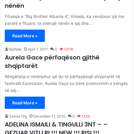
nënën
Fituesja e “Big Brother Albania 4”, Ermela, ka vendosur që me
paratë e fituara, ta shërojë nënën e saj dhe…
Read More »
BjoNda
April 7, 2011
0
1,076
Aurela Gace përfaqëson gjithë
shqiptarët
Këngëtarja e mirënjohur që do të përfaqësojë shqiptarët në
festivalit Eurovizion, Aurela Gaçe ka bërë promovimin e këngës
së saj…
Read More »
Zemra Org
December 21, 2010
0
1,152
ADELINA ISMAILI & TINGULLI 3NT – –
GEZUAR VITI I RI !!! NEW !!! RISI !!!