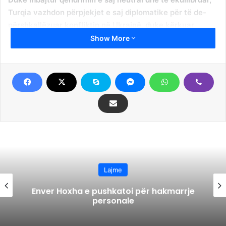
Turqia vazhdon përpjekjet e saj diplomatike për të de-
përshkallëzuar konfliktin në Ukrainë, duke kërkuar
përmbajtje për të gjitha palët.
Show More
Ndërsa Ankaraja ka kundërshtuar sanksionet
ndërkombëtare që synojnë të izolojnë Moskën, ajo
gjithashtu mbylli Bosforin dhe Dardanelet sipas një pakti të
vitit 1936, duke e lejuar atë të parandalojë disa anije ruse
të kalojnë ngushticat turke.
Duke e quajtur së fundmi pushtimin e Rusisë një shkelje të
papranueshme të së drejtës ndërkombëtare, Turqia ka
formuluar me kujdes retorikën e saj për të mos ofenduar
Lajme
Moskën, me të cilën ka lidhje të ngushta energjetike,
mbrojtjeje dhe turizmi.
Enver Hoxha e pushkatoi për hakmarrje
personale
Ankaraja ka thënë se dëshiron të mbledhë së bashku