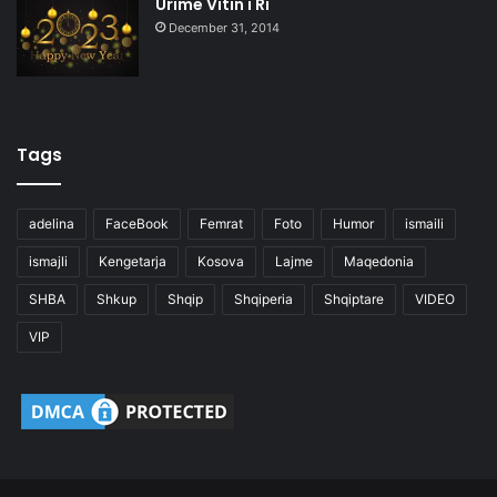
Urime Vitin i Ri
December 31, 2014
Tags
adelina
FaceBook
Femrat
Foto
Humor
ismaili
ismajli
Kengetarja
Kosova
Lajme
Maqedonia
SHBA
Shkup
Shqip
Shqiperia
Shqiptare
VIDEO
VIP