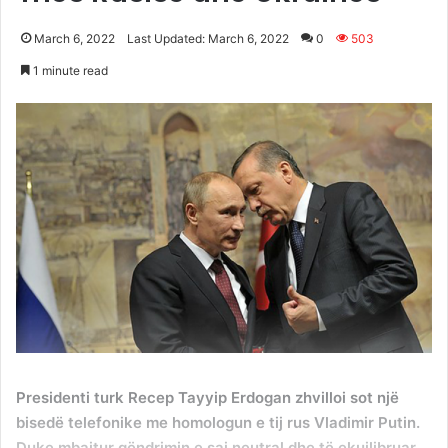
March 6, 2022
Last Updated: March 6, 2022
0
503
1 minute read
Presidenti turk Recep Tayyip Erdogan zhvilloi sot një
bisedë telefonike me homologun e tij rus Vladimir Putin.
Duke mbajtur qëndrimin e saj neutral dhe të ekuilibruar,