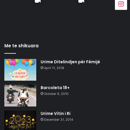
Me te shikuara
Urime Ditelindjen për Fëmijë
April 11, 2018
Barcoleta 18+
October 9, 2010
Urime Vitin i Ri
December 31, 2014