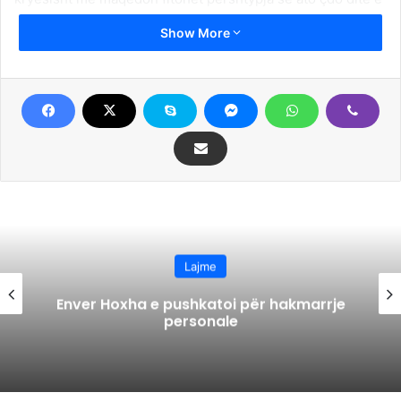
më pak banorë kanë.
Show More
Kjo vërtetohet edhe nga të dhënat e Entit Shtetëror
Statistikor.
Kështu në vitin 2002 në 141 fshatra nuk jetonte asnjë
banorë, derisa 445 fshatra kishin më pak se 50 banorë
dhe në to gjithësej jetonin 9.290 banorë. Kurse në 180
fshatra jetojnë më pak se 100 banorë, dhe në to gjithësej
jetojn 12.906 banorë. Në të vërtet, këto janë fshatra në të
cilat me vite nuk lindin fëmijë. Nataliteti në këto
vendbanime thuajse është zero, për dallim nga mortaliteti
Lajme
që çdo ditë e më shumë është më i madh.
Enver Hoxha e pushkatoi për hakmarrje
personale
Kjo nuk është dukuri vetëm në komuna të vogla, por është
dukuri thuajse në të gjitha komunat ku dominojnë banorët
maqedonas.