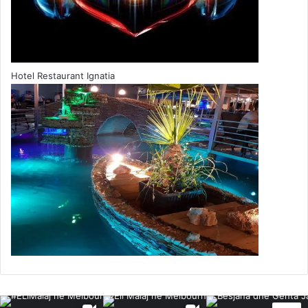
Popullata turke +65
4.Vasileva
Hotel Restaurant Ignatia
Popullata maqedone +7
Popullata turke +43
Dhe si duket me kalimin e kohës harta e Maqedonisë do të
duket si në foto.
cfare
Maqedoni
Maqedonia
ndodhe
Shkupit
Shqiptareve