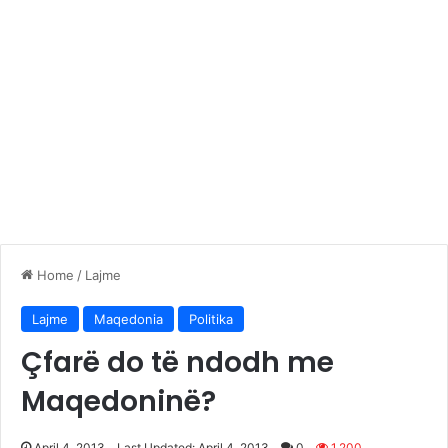
Home
/
Lajme
Lajme
Maqedonia
Politika
Çfarë do të ndodh me
Maqedoninë?
April 4, 2013
Last Updated: April 4, 2013
0
1,200