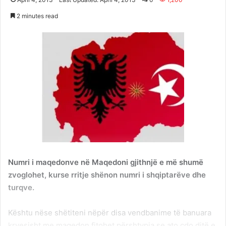
2 minutes read
Numri i maqedonve në Maqedoni gjithnjë e më shumë
zvoglohet, kurse rritje shënon numri i shqiptarëve dhe
turqve.
Kështu nëse shëtiteni nëpër disa vendbanime të banuara
kryesisht me maqedon fitohet përshtypja se ato çdo ditë e