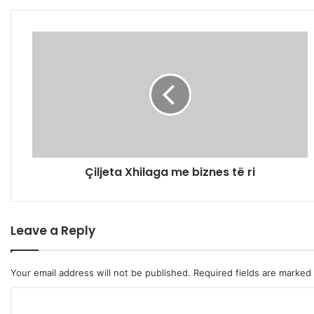
Ç
i
l
j
e
t
a
X
h
Çiljeta Xhilaga me biznes të ri
i
l
a
g
Leave a Reply
a
m
e
Your email address will not be published.
Required fields are marked
b
i
C
z