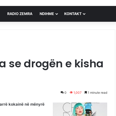
RADIO ZEMRA
NDIHME
KONTAKT
 se drogën e kisha
0
1,007
1 minute read
marrë kokainë në mënyrë