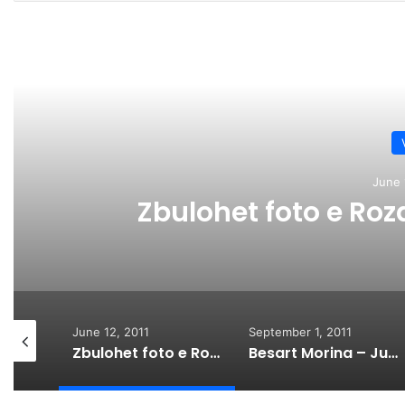
Rea
June 
Zbulohet foto e Roz
June 12, 2011
September 1, 2011
Blerim Destani zgjedh Eliza Dushkun dhe Lorik Canën për imazh të “Rend& Black”
Zbulohet foto e Rozana Radit e zhveshur
Besart Morina – Justin Bieber shqiptar