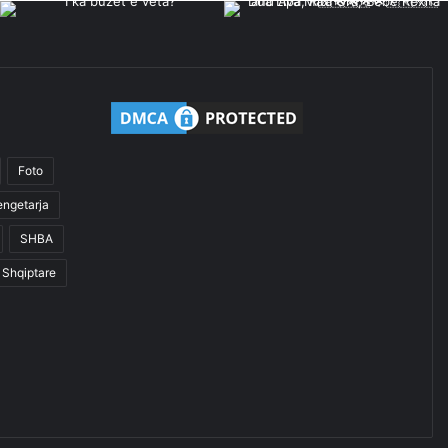
Foto
engetarja
SHBA
Shqiptare