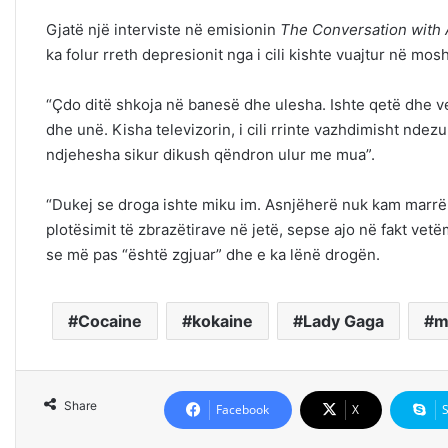
Gjatë një interviste në emisionin
The Conversation with
ka folur rreth depresionit nga i cili kishte vuajtur në mo
“Çdo ditë shkoja në banesë dhe ulesha. Ishte qetë dhe v
dhe unë. Kisha televizorin, i cili rrinte vazhdimisht nde
ndjehesha sikur dikush qëndron ulur me mua”.
“Dukej se droga ishte miku im. Asnjëherë nuk kam marrë 
plotësimit të zbrazëtirave në jetë, sepse ajo në fakt vetëm
se më pas “është zgjuar” dhe e ka lënë drogën.
Cocaine
kokaine
Lady Gaga
m
Share
Facebook
X