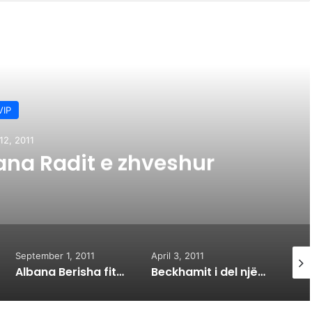
d Next
VIP
12, 2011
ana Radit e zhveshur
September 1, 2011
April 3, 2011
April 
Albana Berisha fituesja e “Miss Bruxelles 2012”
Beckhamit i del një “djalë tepër”