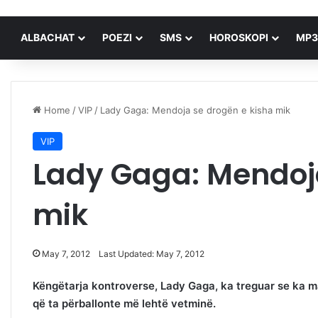
ALBACHAT
POEZI
SMS
HOROSKOPI
MP3
Home
/
VIP
/
Lady Gaga: Mendoja se drogën e kisha mik
VIP
Lady Gaga: Mendoja
mik
May 7, 2012
Last Updated: May 7, 2012
Këngëtarja kontroverse, Lady Gaga, ka treguar se ka 
që ta përballonte më lehtë vetminë.