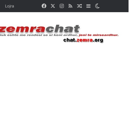
Facebook
X
Instagram
RSS
Random Article
Sidebar
Switch skin
Lojra