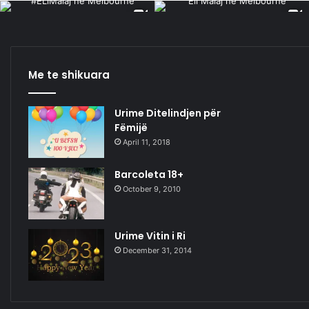
Me te shikuara
Urime Ditelindjen për
Fëmijë
April 11, 2018
Barcoleta 18+
October 9, 2010
Urime Vitin i Ri
December 31, 2014