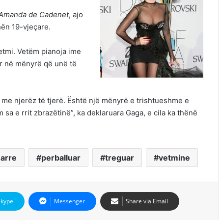
 Amanda de Cadenet
, ajo
shën 19-vjeçare.
etmi. Vetëm pianoja ime
zur në mënyrë që unë të
me njerëz të tjerë. Është një mënyrë e trishtueshme e
 sa e rrit zbrazëtinë”, ka deklaruara Gaga, e cila ka thënë
arre
perballuar
treguar
vetmine
Skype
Messenger
Share via Email