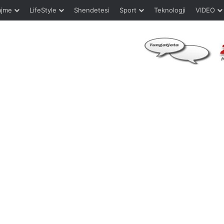
ajme
LifeStyle
Shendetesi
Sport
Teknologji
VIDEO