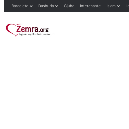
Barcoleta
Dashuria
Gjuha
Interesante
Islam
L