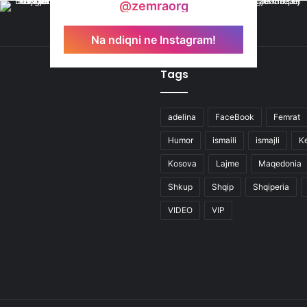
@zemraorg
Na ndiqni ne Instagram!
Tags
adelina
FaceBook
Femrat
Humor
ismaili
ismajli
K
Kosova
Lajme
Maqedonia
Shkup
Shqip
Shqiperia
VIDEO
VIP