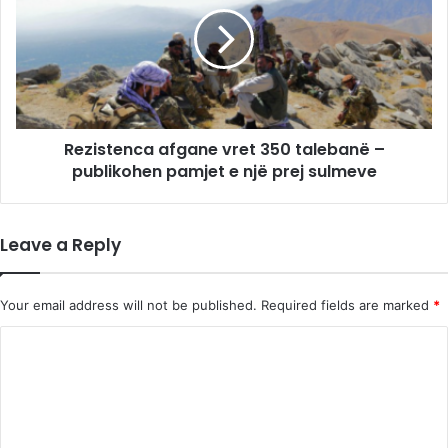
z
C
i
o
s
v
t
i
e
d
n
,
c
O
Rezistenca afgane vret 350 talebanë –
a
k
publikohen pamjet e një prej sulmeve
a
s
f
f
g
o
a
Leave a Reply
r
n
d
e
i
v
Your email address will not be published.
Required fields are marked
*
n
r
x
e
C
j
t
o
e
3
r
5
m
r
0
m
v
t