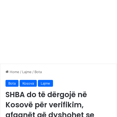
Home
/
Lajme
/
Bota
Bota
Kosova
Lajme
SHBA do të dërgojë në
Kosovë për verifikim,
afganët që dyshohet se