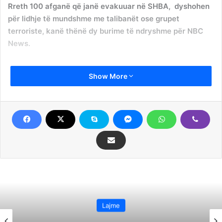
Rreth 100 afganë që janë evakuuar në SHBA, dyshohen
për lidhje të mundshme me talibanët ose grupet
terroriste, kanë thënë dy burime të ndryshme për NBC
News.
Verifikimi i të paktën dy prej këtyre afganëve ka zbuluar
Show More
informata të mjaftueshme për të ngritur shqetësim sa që
SHBA-ja po planifikon t’i dërgojë ata në Kosovë për
verifikim të mëtutjeshëm, thotë burimi.
Po ashtu, sipas këtij burimi, secili refugjat që nxit
shqetësime të tilla do të dërgohet në Kosovë gjithashtu.
Burimet megjithatë thonë se këto dyshime nuk
nënkuptojnë domosdoshmërisht se ai person i dyshuar
është një terrorist ose që paraqet kërcënim.
Lajme
Nga më shumë se 30,000 të evakuuar nga Afganistani në