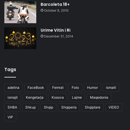
Barcoleta 18+
October 9, 2010
Urime Vitin i Ri
December 31, 2014
Tags
adelina
FaceBook
Femrat
Foto
Humor
ismaili
ismajli
Kengetarja
Kosova
Lajme
Maqedonia
SHBA
Shkup
Shqip
Shqiperia
Shqiptare
VIDEO
VIP