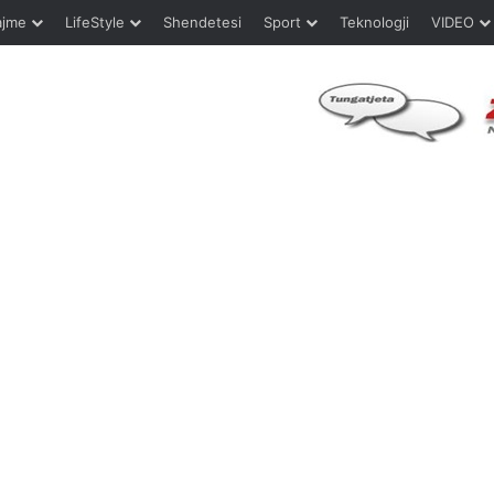
ajme
LifeStyle
Shendetesi
Sport
Teknologji
VIDEO