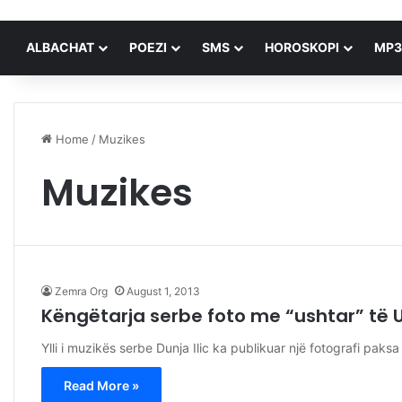
ALBACHAT
POEZI
SMS
HOROSKOPI
MP3
Home
/
Muzikes
Muzikes
Zemra Org
August 1, 2013
Këngëtarja serbe foto me “ushtar” të
Ylli i muzikës serbe Dunja Ilic ka publikuar një fotografi paksa
Read More »