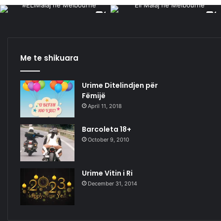
Me te shikuara
Urime Ditelindjen për
Fëmijë
April 11, 2018
Barcoleta 18+
October 9, 2010
Urime Vitin i Ri
December 31, 2014