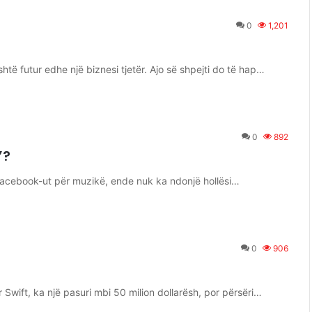
0
1,201
htë futur edhe një biznesi tjetër. Ajo së shpejti do të hap…
0
892
”?
 Facebook-ut për muzikë, ende nuk ka ndonjë hollësi…
0
906
Swift, ka një pasuri mbi 50 milion dollarësh, por përsëri…