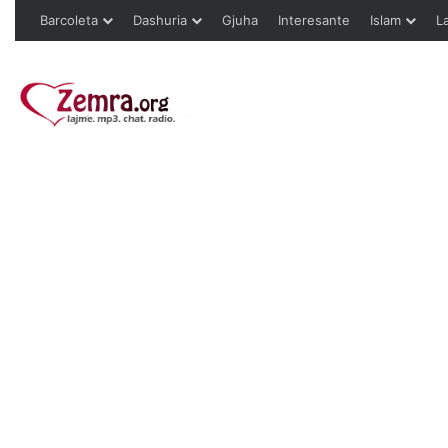
Barcoleta
Dashuria
Gjuha
Interesante
Islam
L