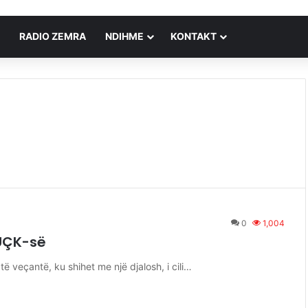
RADIO ZEMRA
NDIHME
KONTAKT
0
1,004
 UÇK-së
 të veçantë, ku shihet me një djalosh, i cili…