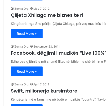
Zemra Org
May 7, 2012
Çiljeta Xhilaga me biznes të ri
Këngëtarja nga Shqipërija, Çiljeta Xhilaga, përveç muzikës i ës
Read More »
Zemra Org
September 23, 2011
Facebook, dëgjimi i muzikës “Live 100%
Edhe pse gjithnjë e më shumë flitet në lidhje me shërbimin e
Read More »
Zemra Org
April 7, 2011
Swift, milionerja kursimtare
Këngëtarja më e famshme në botë e muzikës “country”, Taylor 