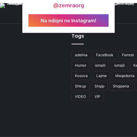
@zemraorg
Na ndiqni ne Instagram!
Tags
adelina
FaceBook
Femrat
Humor
ismaili
ismajli
K
Kosova
Lajme
Maqedonia
Shkup
Shqip
Shqiperia
VIDEO
VIP