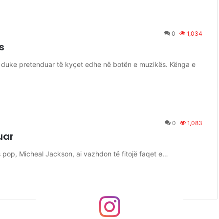
0
1,034
s
, duke pretenduar të kyçet edhe në botën e muzikës. Kënga e
0
1,083
zuar
 pop, Micheal Jackson, ai vazhdon të fitojë faqet e…