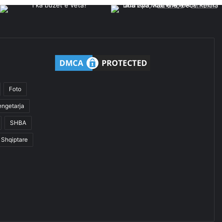
Foto
engetarja
SHBA
Shqiptare