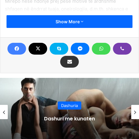
Mirëpo nëse ndonjë prej pesë motive të ardhshme
shfaqen në ëndrrat tuaja, oneirologjia, d.m.th. shkenca e
interpretimit të ëndrrave thekson që dashuria së shpejti
Show More
do të trokasë në dyert tuaja.
Kukulla
Ky motiv nuk ka vetëm një kuptim. Nëse ju lozni me kukull,
ajo do të thotë grindje, kontest. Mirëpo, nëse e dhuroni
kukullën, ajo tregon ardhjen e dashurisë së re.
Lakuriqësia
Shpesh shfaqet ky motiv i çuditshëm në ëndrrat tona.
Dashuria
Nëse zhvisheni apo tashmë jeni lakuriq, ajo tregon ardhjen
e njohjes së re. Ai person i panjohur mund të jetë i
Dashuri me kunaten
rëndësishëm për Ju, person me të cilin mund të keni
romancë.