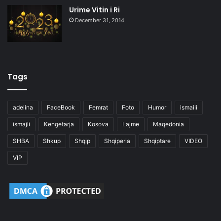
Urime Vitin i Ri
December 31, 2014
Tags
adelina
FaceBook
Femrat
Foto
Humor
ismaili
ismajli
Kengetarja
Kosova
Lajme
Maqedonia
SHBA
Shkup
Shqip
Shqiperia
Shqiptare
VIDEO
VIP