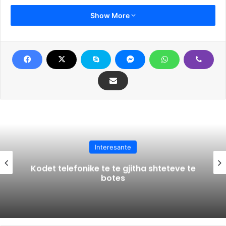
njëjtën mënyrë që njerëzit përdorin shenjat e zodiakut për
Show More
ta bërë këtë. Në mënyrë të ngjashme, grupet e gjakut
mund të përdoren gjithashtu për të përcaktuar
pajtueshmërinë romantike të një çifti.
Kur vjen puna te jeta dashurore apo kombinimet më
perfekte të mundshme kryesisht i drejtohemi horoskopit,
por në Japoni mund të mësosh diçka më shumë përmes
grupit të gjakut.
Kështu herën tjetër, nëse shikoni dikë si potencial të
mundshëm mos harroni ta pyesni jo për shenjën, por për
Interesante
gjakun këtë herë!
Kodet telefonike te te gjitha shteteve te
botes