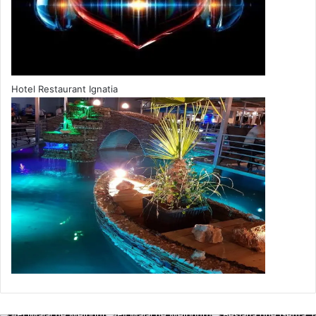
përgjithësisht janë mirë me paratë. Në dashuri janë shumë
bujarë dhe gjithë gjallëri. I trajtojnë partnerët me dashuri,
u kushtojnë vëmendje pa pritur diçka të ngjashme në
kthim. Por ama, nëse ndjejnë se diçka nuk po shkon, nuk
do të hezitojnë t’jua kontrollojnë celularin mirë e mirë sapo
Hotel Restaurant Ignatia
t’u jepet rasti.
Kombinimi më i mirë është me dikë të grupit A, ku të dy
kanë etikë të ngjashme pune, ndajnë përgjithësisht të
njëjtat ide dhe janë të gatshëm gjithsecili të marrë frenat e
lidhjes në dorë, çka premton një romancë të gjallë dhe plot
pasion.
Dashuria