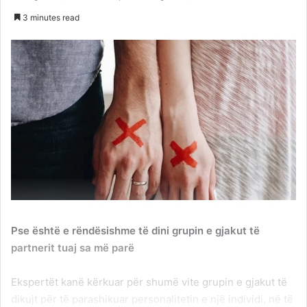
3 minutes read
Pse është e rëndësishme të dini grupin e gjakut të
partnerit tuaj sa më parë
Ekspertët kanë kërkuar për shumë vite grupin e gjakut të
dikujt për të parashikuar personalitetin e një individi, në të