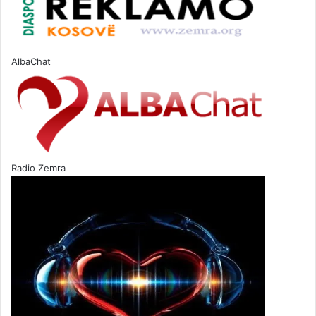
AlbaChat
Radio Zemra