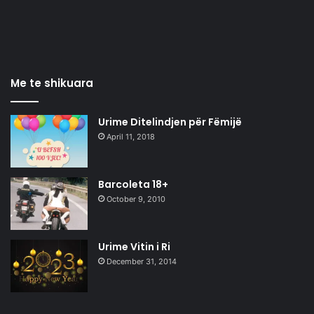
Me te shikuara
Urime Ditelindjen për Fëmijë
April 11, 2018
Barcoleta 18+
October 9, 2010
Urime Vitin i Ri
December 31, 2014