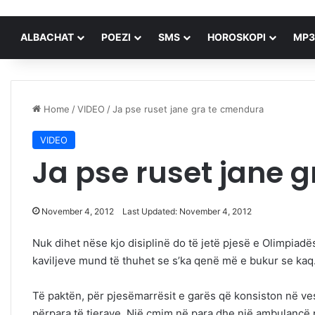
ALBACHAT
POEZI
SMS
HOROSKOPI
MP3
Home
/
VIDEO
/
Ja pse ruset jane gra te cmendura
VIDEO
Ja pse ruset jane 
November 4, 2012
Last Updated: November 4, 2012
Nuk dihet nëse kjo disiplinë do të jetë pjesë e Olimpia
kaviljeve mund të thuhet se s’ka qenë më e bukur se kaq
Të paktën, për pjesëmarrësit e garës që konsiston në ves
përpara të tjerave. Një çmim në para dhe një ambulancë 