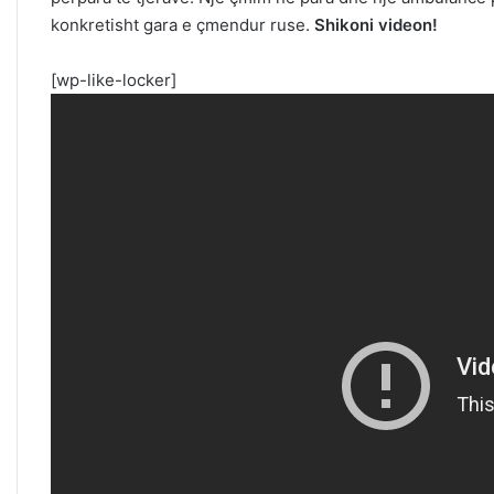
konkretisht gara e çmendur ruse.
Shikoni videon!
[wp-like-locker]