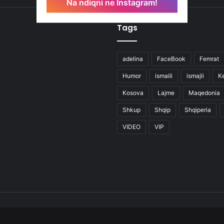
Na ndiqni ne Instagram!
Tags
adelina
FaceBook
Femrat
Humor
ismaili
ismajli
K
Kosova
Lajme
Maqedonia
Shkup
Shqip
Shqiperia
VIDEO
VIP