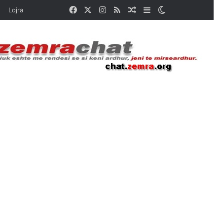
Facebook
X
Instagram
RSS
Random Article
Sidebar
Switch skin
Lojra