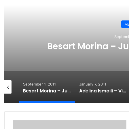
Mu
Septemb
Besart Morina – Ju
September 1, 2011
January 7, 2011
Blero Feat. Astrit Stafa – Sonte mos Qaj 2011
Besart Morina – Justin Bieber shqiptar
Adelina Ismaili – Video Clip i Ri 2011
A