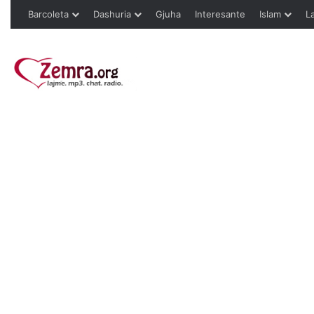
Barcoleta
Dashuria
Gjuha
Interesante
Islam
L