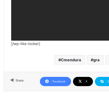
[/wp-like-locker]
Cmendura
gra
Share
Facebook
X
Rea