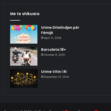
e
n
e
Me te shikuara
s
a
Urime Ditelindjen për
j
Fëmijë
(
April 11, 2018
V
i
d
Barcoleta 18+
e
October 9, 2010
o
)
Urime Vitin i Ri
December 31, 2014