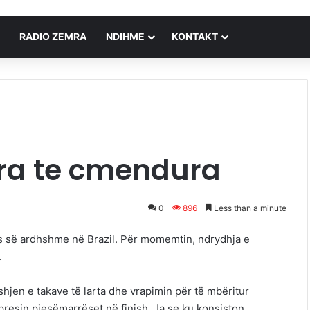
RADIO ZEMRA
NDIHME
KONTAKT
gra te cmendura
0
896
Less than a minute
dës së ardhshme në Brazil. Për momemtin, ndrydhja e
.
hjen e takave të larta dhe vrapimin për të mbëritur
presin pjesëmarrëset në finish. Ja se ku konsiston