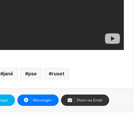
janë
pse
ruset
Skype
Messenger
Share via Email
d Next