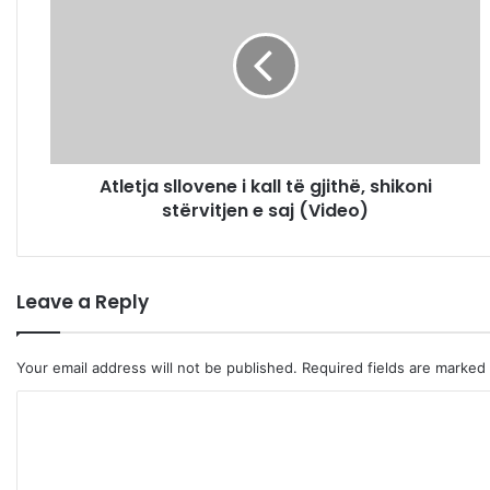
t
l
e
t
j
a
s
l
Atletja sllovene i kall të gjithë, shikoni
l
stërvitjen e saj (Video)
o
v
e
n
Leave a Reply
e
i
k
Your email address will not be published.
Required fields are marked
a
l
C
l
t
o
ë
m
g