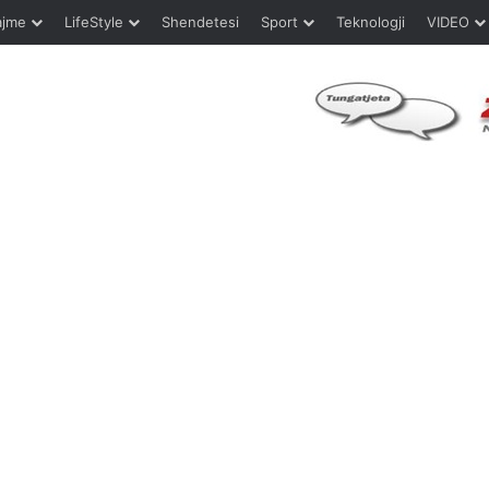
ajme
LifeStyle
Shendetesi
Sport
Teknologji
VIDEO