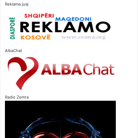
!
Reklama juaj
(
V
i
d
e
o
)
AlbaChat
Radio Zemra