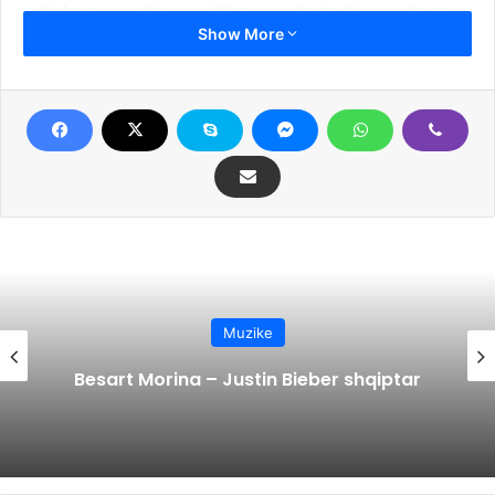
cfare
ja
Kur
ndodh
nen
Show More
thyet
uje
vezen
VIDEO
Muzike
Besart Morina – Justin Bieber shqiptar