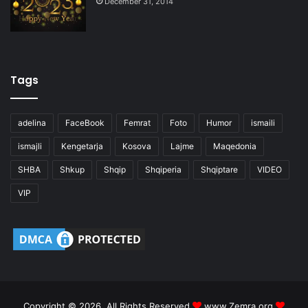
December 31, 2014
Tags
adelina
FaceBook
Femrat
Foto
Humor
ismaili
ismajli
Kengetarja
Kosova
Lajme
Maqedonia
SHBA
Shkup
Shqip
Shqiperia
Shqiptare
VIDEO
VIP
Copyright © 2026, All Rights Reserved
www.Zemra.org