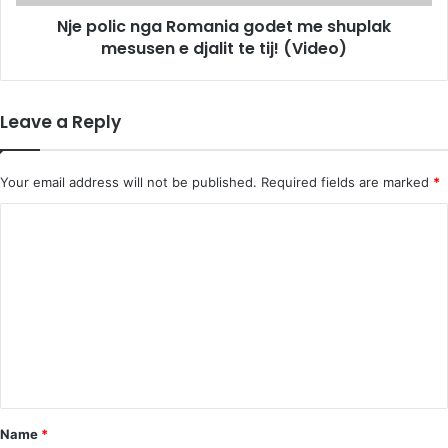
u
n
j
Nje polic nga Romania godet me shuplak
g
d
mesusen e djalit te tij! (Video)
a
e
R
s
o
p
m
Leave a Reply
a
a
m
n
j
i
Your email address will not be published.
Required fields are marked
*
e
a
t
g
C
j
o
o
a
d
n
e
m
ë
t
m
m
m
e
a
e
l
s
n
l
h
t
ë
u
n
p
*
Name
*
g
l