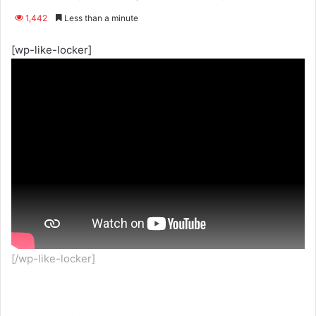
1,442
Less than a minute
[wp-like-locker]
[/wp-like-locker]