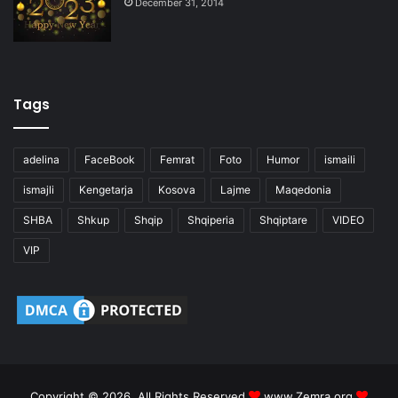
December 31, 2014
Tags
adelina
FaceBook
Femrat
Foto
Humor
ismaili
ismajli
Kengetarja
Kosova
Lajme
Maqedonia
SHBA
Shkup
Shqip
Shqiperia
Shqiptare
VIDEO
VIP
Copyright © 2026, All Rights Reserved
www.Zemra.org