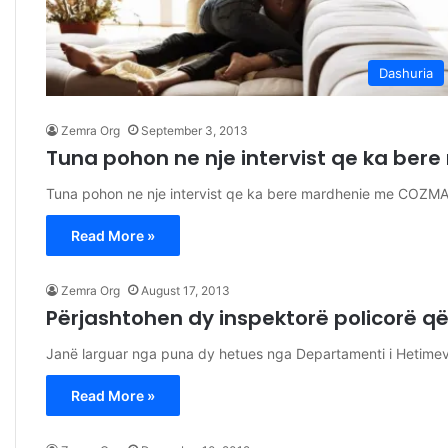
Dashuria
Zemra Org
September 3, 2013
Tuna pohon ne nje intervist qe ka be
Tuna pohon ne nje intervist qe ka bere mardhenie me COZMAN
Read More »
Zemra Org
August 17, 2013
Përjashtohen dy inspektorë policorë që
Janë larguar nga puna dy hetues nga Departamenti i Hetimeve
Read More »