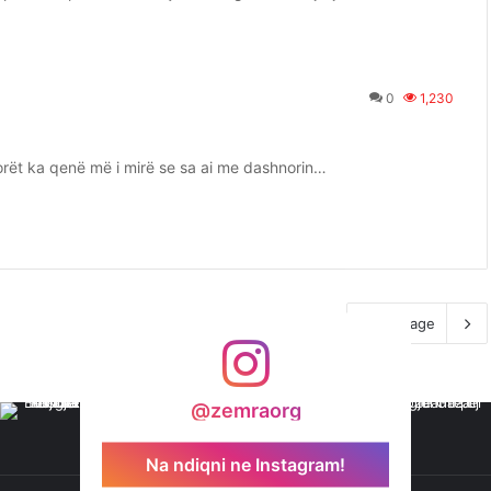
0
1,230
rët ka qenë më i mirë se sa ai me dashnorin…
Next page
@zemraorg
Na ndiqni ne Instagram!