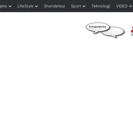
ajme
LifeStyle
Shendetesi
Sport
Teknologji
VIDEO