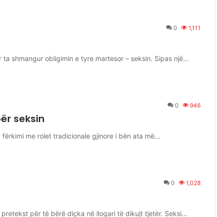
0
1,111
 ta shmangur obligimin e tyre martesor – seksin. Sipas një…
0
946
për seksin
j, fërkimi me rolet tradicionale gjinore i bën ata më…
0
1,028
 pretekst për të bërë diçka në llogari të dikujt tjetër. Seksi…