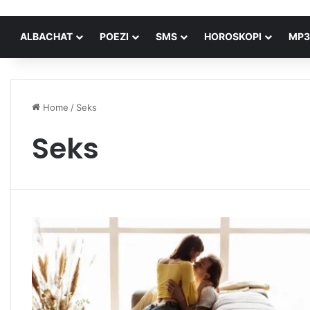
ALBACHAT
POEZI
SMS
HOROSKOPI
MP3
Home
/
Seks
Seks