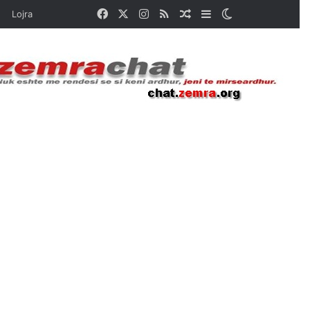
Facebook
X
Instagram
RSS
Random Article
Sidebar
Switch skin
Lojra