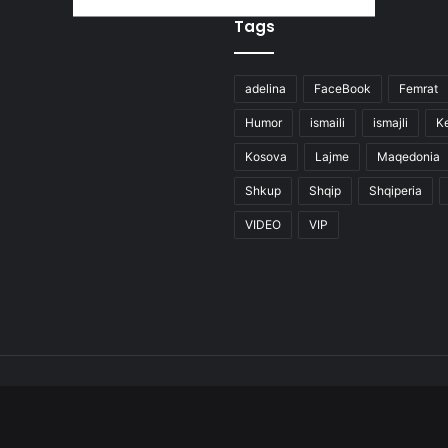
Tags
adelina
FaceBook
Femrat
Humor
ismaili
ismajli
K
Kosova
Lajme
Maqedonia
Shkup
Shqip
Shqiperia
VIDEO
VIP