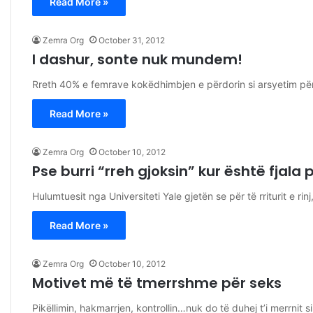
Read More »
Zemra Org
October 31, 2012
I dashur, sonte nuk mundem!
Rreth 40% e femrave kokëdhimbjen e përdorin si arsyetim për
Read More »
Zemra Org
October 10, 2012
Pse burri “rreh gjoksin” kur është fjala 
Hulumtuesit nga Universiteti Yale gjetën se për të rriturit e rin
Read More »
Zemra Org
October 10, 2012
Motivet më të tmerrshme për seks
Pikëllimin, hakmarrjen, kontrollin…nuk do të duhej t’i merrnit si