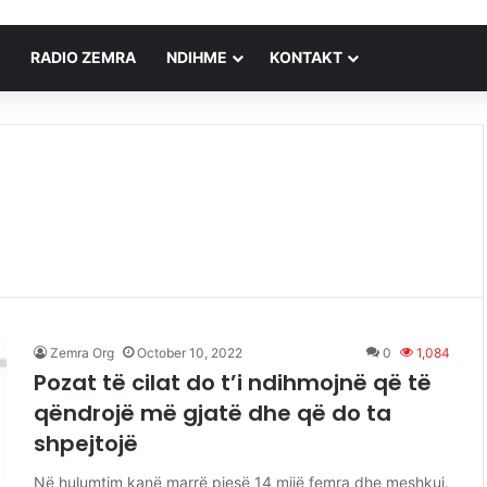
RADIO ZEMRA
NDIHME
KONTAKT
Zemra Org
October 10, 2022
0
1,084
Pozat të cilat do t’i ndihmojnë që të
qëndrojë më gjatë dhe që do ta
shpejtojë
Në hulumtim kanë marrë pjesë 14 mijë femra dhe meshkuj.