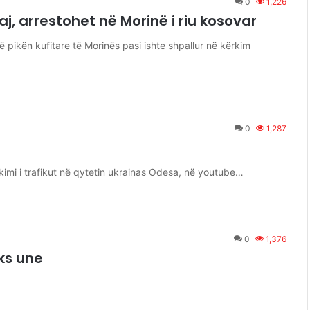
0
1,226
j, arrestohet në Morinë i riu kosovar
pikën kufitare të Morinës pasi ishte shpallur në kërkim
0
1,287
)
okimi i trafikut në qytetin ukrainas Odesa, në youtube…
0
1,376
ks une