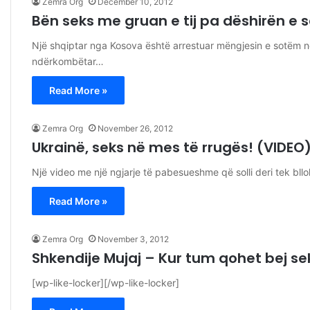
Zemra Org
December 10, 2012
Bën seks me gruan e tij pa dëshirën e sa
Një shqiptar nga Kosova është arrestuar mëngjesin e sotëm në 
ndërkombëtar…
Read More »
Zemra Org
November 26, 2012
Ukrainë, seks në mes të rrugës! (VIDEO
Një video me një ngjarje të pabesueshme që solli deri tek bll
Read More »
Zemra Org
November 3, 2012
Shkendije Mujaj – Kur tum qohet bej se
[wp-like-locker][/wp-like-locker]