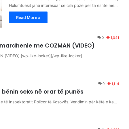
Hulumtuesit janë interesuar se cila pozë për ta është më…
Read More »
0
1,041
re mardhenie me COZMAN (VIDEO)
 (VIDEO) [wp-like-locker][/wp-like-locker]
0
1,114
 bënin seks në orar të punës
 të Inspektoratit Policor të Kosovës. Vendimin për këtë e ka…