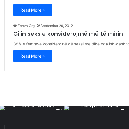
Read More »
Zemra Org
September 29, 2012
Cilin seks e konsiderojmë më të mirin
38% e femrave konsiderojnë që seksi me dikë nga ish-dashno
Read More »