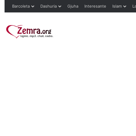
Barcoleta
Dashuria
Gjuha
Interesante
Islam
L