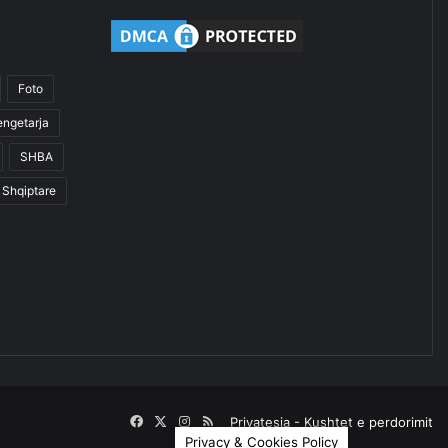
Foto
engetarja
SHBA
Shqiptare
Facebook
X
Instagram
RSS
Privatesia
-
Kushtet e perdorimit
Privacy & Cookies Policy