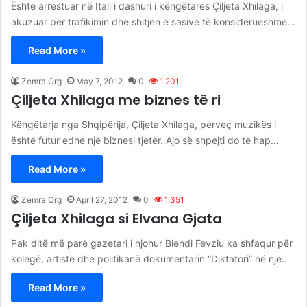
Është arrestuar në Itali i dashuri i këngëtares Çiljeta Xhilaga, i
akuzuar për trafikimin dhe shitjen e sasive të konsiderueshme…
Read More »
Zemra Org
May 7, 2012
0
1,201
Çiljeta Xhilaga me biznes të ri
Këngëtarja nga Shqipërija, Çiljeta Xhilaga, përveç muzikës i
është futur edhe një biznesi tjetër. Ajo së shpejti do të hap…
Read More »
Zemra Org
April 27, 2012
0
1,351
Çiljeta Xhilaga si Elvana Gjata
Pak ditë më parë gazetari i njohur Blendi Fevziu ka shfaqur për
kolegë, artistë dhe politikanë dokumentarin “Diktatori” në një…
Read More »