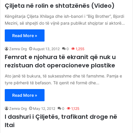
Çiljeta në rolin e shtatzënës (Video)
Këngëtarja Çiljeta Xhilaga dhe ish-banori i “Big Brother”, Bjordi
Mezini, së shpejti do të vijnë para publikut shqiptar si aktorë…
Read More »
Zemra Org
August 13, 2012
0
1,255
Femrat e njohura të ekranit që nuk u
rezistuan dot operacioneve plastike
Ato janë të bukura, të suksesshme dhe të famshme. Pamja e
tyre përherë të befason. Të qenit në formë dhe…
Read More »
Zemra Org
May 12, 2012
0
1,125
I dashuri i Çiljetës, trafikant droge në
Itai