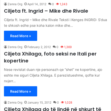
Zemra Org
April 14, 2012
0
1,243
Ciljeta ft. Ingrid – Mike dhe Rivale
Ciljeta ft. Ingrid – Mike dhe Rivale Teksti i Kenges INGRID: S’dua
te shkosh edhe pse koha kalon mike dhe…
Read More »
Zemra Org
February 2, 2012
0
1,369
Ciljeta Xhilaga, foto seksi ne Itali per
kopertine
Nese revistat duan nje personazh qe “shet” ne kopertine, ajo
eshte me siguri Ciljeta Xhilaga. E parezistueshme, qofte kur
nxjerr…
Read More »
Zemra Org
January 15, 2012
0
1,028
Çiljeta Xhilaga do të lindë në shkurt të