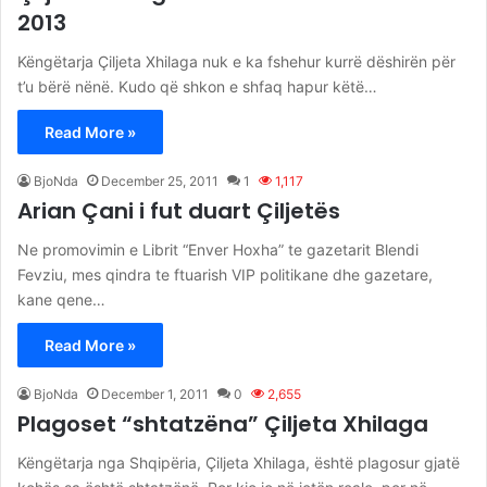
2013
Këngëtarja Çiljeta Xhilaga nuk e ka fshehur kurrë dëshirën për
t’u bërë nënë. Kudo që shkon e shfaq hapur këtë…
Read More »
BjoNda
December 25, 2011
1
1,117
Arian Çani i fut duart Çiljetës
Ne promovimin e Librit “Enver Hoxha” te gazetarit Blendi
Fevziu, mes qindra te ftuarish VIP politikane dhe gazetare,
kane qene…
Read More »
BjoNda
December 1, 2011
0
2,655
Plagoset “shtatzëna” Çiljeta Xhilaga
Këngëtarja nga Shqipëria, Çiljeta Xhilaga, është plagosur gjatë