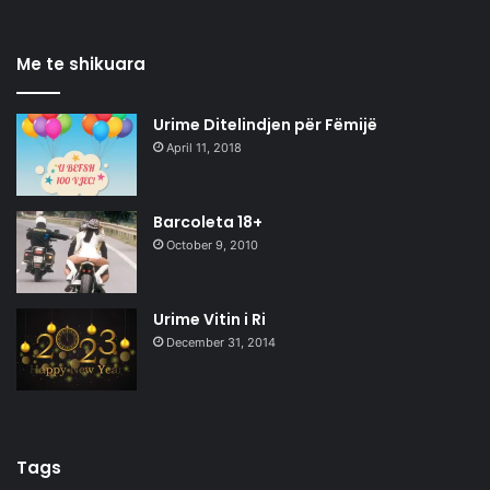
Me te shikuara
Urime Ditelindjen për Fëmijë
April 11, 2018
Barcoleta 18+
October 9, 2010
Urime Vitin i Ri
December 31, 2014
Tags