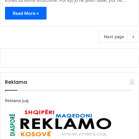
kohës sa është shtatzënë. Por kjo jo në jetën reale, por në…
Read More »
Next page
Reklama
Reklama juaj